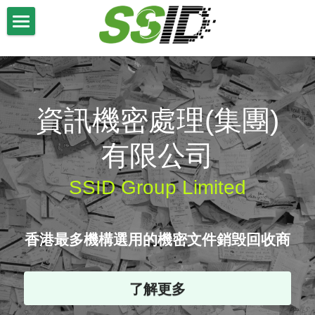
主頁
關於我們
資訊機密處理(集團)
我們的服務
公司簡介
可持續發展
聯繫我們
專業服務
有限公司
喵坊
機密文件銷毁
EN
SSID Group Limited
合作案例
香港最多機構選用的機密文件銷毁回收商
了解更多