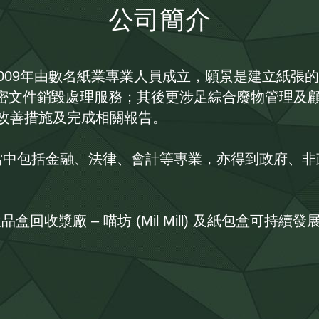
公司簡介
 於2009年由數名紙業專業人員成立，願景是建立紙
密文件銷毀處理服務；其後更涉足綜合廢物管理及
 改善措施及完成相關報告。
，當中包括金融、法律、會計等專業，亦得到政府、
品盒回收漿廠 – 喵坊 (Mil Mill) 及紙包盒可