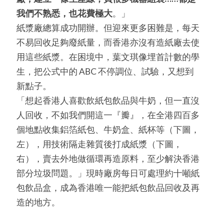
我們不熟悉，也花費極大
。」
紙漿廠總算成功開辦。但迎來更多困難是，每天
不易回收足夠廢紙量，而香港亦沒有造紙廠去使
用這些紙漿。在困境中，葉文琪像埋首計數的學
生，把公式中的 ABC 不停調位、試驗，又想到
新點子。
「想起香港人喜歡飲紙包飲品與牛奶，但一直沒
人回收，不如我們開這一『瓣』，在全港四百多
個地點收集鋁箔紙包、牛奶盒、紙杯等（下圖，
左），用技術隔走雜質後打成紙漿（下圖，
右），賣去外地做循環再造原料，至少解決香港
部分垃圾問題。」現時廠房每日可處理約十噸紙
包飲品盒，成為香港唯一能把紙包飲品回收及再
造的地方。