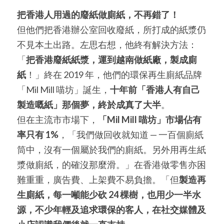
把香港人用過的廢紙做廁紙，不再錯了！
但他們把香港辦公室回收廢紙，所打成的紙漿仍
不見本土出路。左思右想，他終有解決方法：
「
把香港廢紙紙漿，運到越南做紙廠，製成廁
紙
！」終在 2019 年，他們的環保再生廁紙品牌
「Mil Mill 喵坊」誕生，
十年前「香港人有自己
製造嘅紙」那個夢，終於成真了大半
。
但在主流市市場下，
「Mil Mill 喵坊」市場佔有
率只有 1%
，「我們做回收就知道 — 一百個廁紙
筒中，沒有一個屬於我們的廁紙。另外用再生紙
漿做廁紙，的確沒那麼滑。」在香港做零售亦困
難重重，廣告費、上架費不易負擔。「但
製造再
生廁紙，每一噸能少砍 24 棵樹，也用少一半水
源，不少年輕及追求環保的客人，在社交媒體及