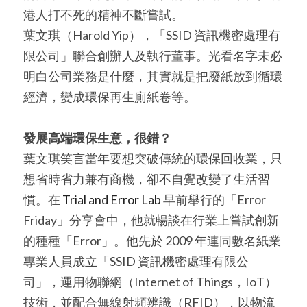
港人打不死的精神不斷嘗試。
葉文琪（Harold Yip），「SSID 資訊機密處理有
限公司」聯合創辦人及執行董事。光看名字未必
明白公司業務是什麼，其實就是把廢紙放到循環
經濟，變成環保再生廁紙卷等。
發展高端環保生意，很錯？
葉文琪笑言當年要想突破傳統的環保回收業，只
想省時省力兼有商機，卻不自覺改變了生活習
慣。在 
Trial and Error Lab
早前舉行的「Error 
Friday」分享會中，他就暢談在行業上嘗試創新
的種種「Error」。他先於 2009 年連同數名紙業
專業人員成立「SSID 資訊機密處理有限公
司」，運用物聯網（Internet of Things，IoT）
技術，並配合無線射頻辨識（RFID），以物流