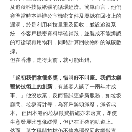
及追蹤科技做紙張的循環經濟。簡單而言，他們
窺準當時本港辦公室機密文件及廢紙在回收上的
漏洞，於是利用科技量重及回收，並設追蹤系
統，令客戶機密資料準確銷毀，並製成不能辨認
的可循環再用物料，同時計算回收物料的減碳數
據。
但在香港，走得太前，就可能出錯。
「
起初我們拿很多獎，惜叫好不叫座。我們太樂
觀於技術上的創新
，有些客人談了一兩年才成
事。」他沒放棄，反而嘗試更多新服務，如垃圾
顧問、垃圾審計等，為客戶源頭減廢，減省成
本。 但因本港的垃圾徵費措施亦未落實，即使
生意發展比想像緩慢，但仍在正確的軌道上。
然而，葉文琪與拍擋仍不停為環保回收業做實