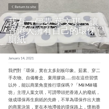
Return to site
我有一個夢 葉文琪：讓
香港人擁有自己的環保
廁紙
January 14, 2021
我們對「環保」實在太多刻板印象。茹素、穿二
手衣物、自備餐盒、棄用膠袋……但在這些習慣
以外，能以商業角度推行環保嗎？
「Mil Mill 喵
坊」
主理人葉文琪，可謂帶頭把香港人的廢紙，
做成環保再生廁紙的先鋒，不單為環保作出大膽
的商業決策，更在本地滯後的環保路上，懷抱香