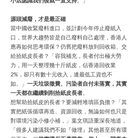
小店認識我們後就一直支持
。」
源頭減廢，才是最正確
當中國收緊廢料進口，並計劃今年停止廢紙入
口，世界大趨勢皆是自己廢料自己處理，香港人
應再如何思考環保？仍舊把廢料放到回收箱、交
給拾紙皮長者？「容我補充，長者付出極大勞
力，用一天整理幾十斤紙皮，佔香港回收業 
2%，卻只有數十元收入，連最低工資也不
如。」
一天垃圾徵費、污染者自付未落實，其實
一天都在繼續剝削拾紙皮長者
。
想幫助拾紙皮的長者？要減輕堆填區負擔？「其
實把紙張循環再造、資源回收，無論如何也只是
對環境污染小修小補，」葉文琪語重深長地道，
「很多人建議我們不如『做埋』其他甚至所有環