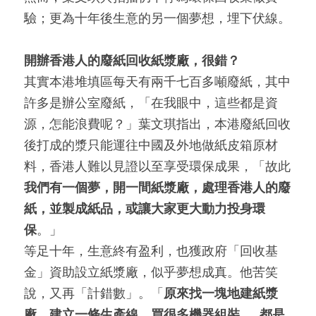
驗；更為十年後生意的另一個夢想，埋下伏線。
開辦香港人的廢紙回收紙漿廠，很錯？
其實本港堆填區每天有兩千七百多噸廢紙，其中
許多是辦公室廢紙，「在我眼中，這些都是資
源，怎能浪費呢？」葉文琪指出，本港廢紙回收
後打成的漿只能運往中國及外地做紙皮箱原材
料，香港人難以見證以至享受環保成果，「故此
我們有一個夢，開一間紙漿廠，處理香港人的廢
紙，並製成紙品，或讓大家更大動力投身環
保
。」
等足十年，生意終有盈利，也獲政府「回收基
金」資助設立紙漿廠，似乎夢想成真。他苦笑
說，又再「計錯數」。「
原來找一塊地建紙漿
廠，建立一條生產線，買很多機器組裝……都是